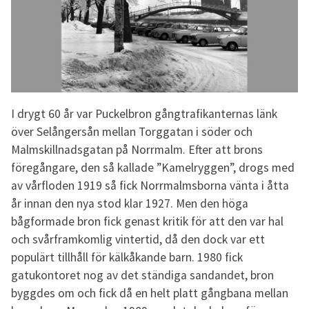
I drygt 60 år var Puckelbron gångtrafikanternas länk
över Selångersån mellan Torggatan i söder och
Malmskillnadsgatan på Norrmalm. Efter att brons
föregångare, den så kallade ”Kamelryggen”, drogs med
av vårfloden 1919 så fick Norrmalmsborna vänta i åtta
år innan den nya stod klar 1927. Men den höga
bågformade bron fick genast kritik för att den var hal
och svårframkomlig vintertid, då den dock var ett
populärt tillhåll för kälkåkande barn. 1980 fick
gatukontoret nog av det ständiga sandandet, bron
byggdes om och fick då en helt platt gångbana mellan