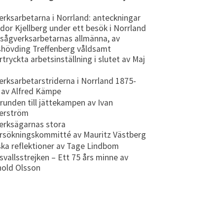
erksarbetarna i Norrland: anteckningar
idor Kjellberg under ett besök i Norrland
 sågverksarbetarnas allmänna, av
shövding Treffenberg våldsamt
tryckta arbetsinställning i slutet av Maj
erksarbetarstriderna i Norrland 1875-
 av Alfred Kämpe
runden till jättekampen av Ivan
erström
erksägarnas stora
rsökningskommitté av Mauritz Västberg
ska reflektioner av Tage Lindbom
vallsstrejken – Ett 75 års minne av
hold Olsson