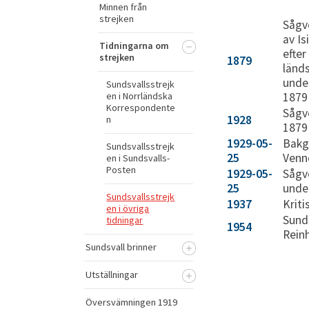
Minnen från
strejken
Sågv
av Is
Tidningarna om
efter
strejken
1879
länd
under
Sundsvallsstrejk
en i Norrländska
1879
Korrespondente
Sågv
1928
n
1879
1929-05-
Bakg
Sundsvallsstrejk
25
Venn
en i Sundsvalls-
Posten
1929-05-
Sågv
25
unde
Sundsvallsstrejk
1937
Kriti
en i övriga
Sunds
tidningar
1954
Rein
Sundsvall brinner
Utställningar
Översvämningen 1919