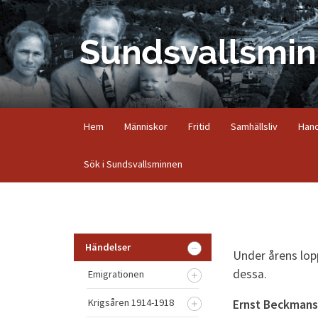
Hem
Människor
Fritid
Samhällsliv
Hand
Sök i Sundsvallsminnen
Händelser
Under årens lopp
dessa.
Emigrationen
Krigsåren 1914-1918
Ernst Beckmans 