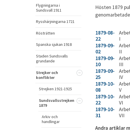
Flygningarna i
Hösten 1879 pub
Sundsvall 1911
genomarbetade f
Rysshärjningarna 1721
1879-08-
Arbet
Rösträtten
22
I
Spanska sjukan 1918
1879-09-
Arbet
02
II
Staden Sundsvalls
1879-09-
Arbet
grundande
10
III
1879-09-
Arbet
Strejker och
25
IV
konflikter
1879-10-
Arbet
Strejken 1921-1925
08
V
1879-10-
Arbet
Sundsvallsstrejken
22
VI
1879
1879-10-
Arbet
31
VII
Arkiv och
handlingar
Andra artiklar 