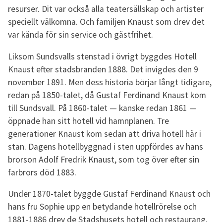
resurser. Dit var också alla teatersällskap och artister
speciellt välkomna. Och familjen Knaust som drev det
var kända för sin service och gästfrihet.
Liksom Sundsvalls stenstad i övrigt byggdes Hotell
Knaust efter stadsbranden 1888. Det invigdes den 9
november 1891. Men dess historia börjar långt tidigare,
redan på 1850-talet, då Gustaf Ferdinand Knaust kom
till Sundsvall. På 1860-talet — kanske redan 1861 —
öppnade han sitt hotell vid hamnplanen. Tre
generationer Knaust kom sedan att driva hotell här i
stan. Dagens hotellbyggnad i sten uppfördes av hans
brorson Adolf Fredrik Knaust, som tog över efter sin
farbrors död 1883.
Under 1870-talet byggde Gustaf Ferdinand Knaust och
hans fru Sophie upp en betydande hotellrörelse och
1881-1886 drev de Stadshusets hotell och restaurang.