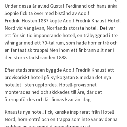
Under dessa år avled Gustaf Ferdinand och hans änka
Sophie fick ta över med bistånd av Adolf
Fredrik. Hösten 1887 köpte Adolf Fredrik Knaust Hotell
Nord vid Vängåvan, Norrlands största hotell. Det var
ett för sin tid imponerande hotell, en träbyggnad i tre
våningar med ett 70-tal rum, som hade hörnentré och
en fantastisk trappa! Men inom ett år brann allt ner i
den stora stadsbranden 1888.
Efter stadsbranden byggde Adolf Fredrik Knaust ett
provisoriskt hotell på Kyrkogatan 8 medan det nya
hotellet i sten uppfördes. Hotell-provisoriet
monterades ned och skickades till Åre, där det
återuppfördes och lär finnas kvar än idag.
Knausts nya hotell fick, kanske inspirerat från Hotell
Nord, hörn-entré och en trappa som inte var av denna
världen: en utsvängd diagonaltrappa i vit