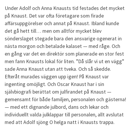
Under Adolf och Anna Knausts tid festades det mycket
på Knaust. Det var ofta företagare som firade
affärsuppgörelser och annat på Knaust. Ibland kunde
det gå hett till… men om alltför mycket blev
sönderslaget stegade bara den ansvarige ogenerat in
nästa morgon och betalade kalaset — med råge. Och
en gång var det en direktör som planerade en stor fest
men fann Knausts lokal för liten. ”Då slår vi ut en vägg”
sade Anna Knaust utan att tveka. Och så skedde.
Efteråt murades väggen upp igen! På Knaust var
ingenting omöjligt. Och Oscar Knaust har i sin
självbiografi berättat om julfirandet på Knaust —
gemensamt för både familjen, personalen och gästerna!
— med ett dignande julbord, dans och lekar och
individuellt valda julklappar till personalen, allt avslutat
med att Adolf sjöng O helga natt i Knausts trappa.