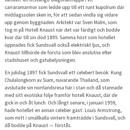
carraramarmor som ledde upp till ett runt kupolrum där
middagssolen sken in, för att sedan vindla sig vidare
upp genom byggnaden. Arkitekt var Sven Malm, som
tog in på Hotell Knaust när det var färdigt och bodde
kvar där till sin död 1895. Samma höst som hotellet
öppnades fick Sundsvall också elektriskt ljus, och
Knaust tillhörde de första som blev anslutna efter
stadshuset och gatubelysningen.
En julidag 1897 fick Sundsvall ett celebert besök: Kung
Chulalongkorn av Siam, nuvarande Thailand, som
avslutade sin norrlandsresa här i stan och då stannade
med sitt exotiska följe framför hotell Knaust, där de
gick in och åt lunch. Och långt senare, i januari 1959,
hade hotellet en annan celeber gäst: Louis Armstrong,
som mitt i smällkalla vintern framträdde i Sundsvall, och
då bodde på Knaust — förstås.