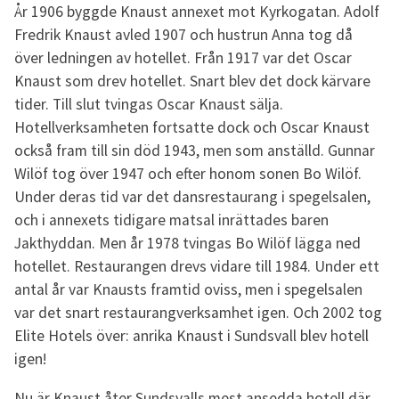
År 1906 byggde Knaust annexet mot Kyrkogatan. Adolf
Fredrik Knaust avled 1907 och hustrun Anna tog då
över ledningen av hotellet. Från 1917 var det Oscar
Knaust som drev hotellet. Snart blev det dock kärvare
tider. Till slut tvingas Oscar Knaust sälja.
Hotellverksamheten fortsatte dock och Oscar Knaust
också fram till sin död 1943, men som anställd. Gunnar
Wilöf tog över 1947 och efter honom sonen Bo Wilöf.
Under deras tid var det dansrestaurang i spegelsalen,
och i annexets tidigare matsal inrättades baren
Jakthyddan. Men år 1978 tvingas Bo Wilöf lägga ned
hotellet. Restaurangen drevs vidare till 1984. Under ett
antal år var Knausts framtid oviss, men i spegelsalen
var det snart restaurangverksamhet igen. Och 2002 tog
Elite Hotels över: anrika Knaust i Sundsvall blev hotell
igen!
Nu är Knaust åter Sundsvalls mest ansedda hotell där