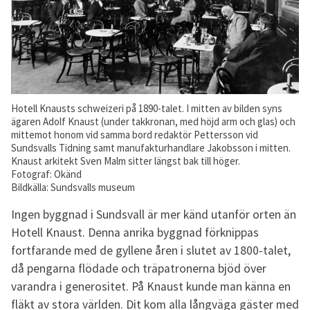
Hotell Knausts schweizeri på 1890-talet. I mitten av bilden syns
ägaren Adolf Knaust (under takkronan, med höjd arm och glas) och
mittemot honom vid samma bord redaktör Pettersson vid
Sundsvalls Tidning samt manufakturhandlare Jakobsson i mitten.
Knaust arkitekt Sven Malm sitter längst bak till höger.
Fotograf: Okänd
Bildkälla: Sundsvalls museum
Ingen byggnad i Sundsvall är mer känd utanför orten än
Hotell Knaust. Denna anrika byggnad förknippas
fortfarande med de gyllene åren i slutet av 1800-talet,
då pengarna flödade och träpatronerna bjöd över
varandra i generositet. På Knaust kunde man känna en
fläkt av stora världen. Dit kom alla långväga gäster med