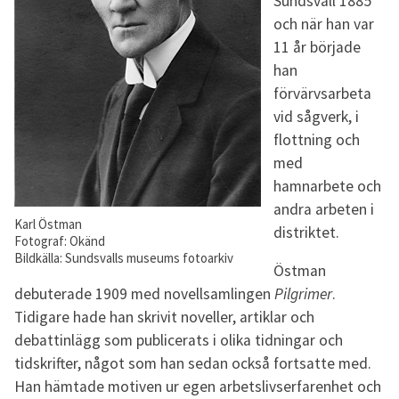
Sundsvall 1885
och när han var
11 år började
han
förvärvsarbeta
vid sågverk, i
flottning och
med
hamnarbete och
andra arbeten i
Karl Östman
distriktet.
Fotograf: Okänd
Bildkälla: Sundsvalls museums fotoarkiv
Östman
debuterade 1909 med novellsamlingen
Pilgrimer
.
Tidigare hade han skrivit noveller, artiklar och
debattinlägg som publicerats i olika tidningar och
tidskrifter, något som han sedan också fortsatte med.
Han hämtade motiven ur egen arbetslivserfarenhet och