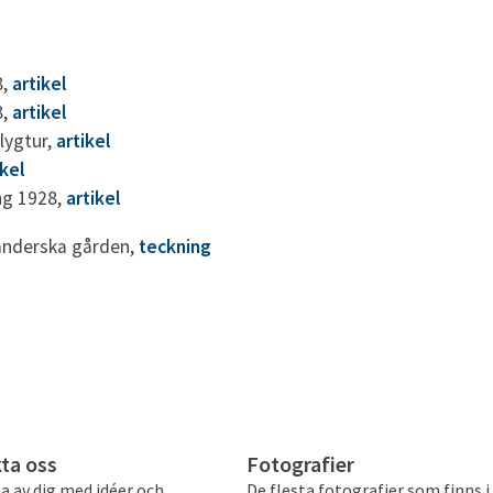
8,
artikel
8,
artikel
lygtur,
artikel
ikel
ng 1928,
artikel
anderska gården,
teckning
ta oss
Fotografier
a av dig med idéer och
De flesta fotografier som finns i