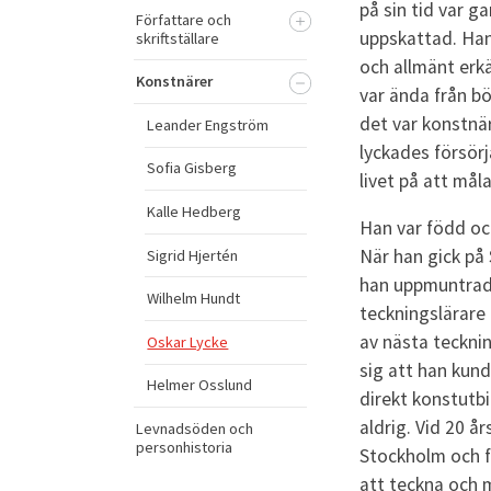
på sin tid var g
Författare och
uppskattad. Han 
skriftställare
och allmänt erk
Konstnärer
var ända från b
det var konstnär
Leander Engström
lyckades försörja
Sofia Gisberg
livet på att måla
Kalle Hedberg
Han var född och
När han gick på 
Sigrid Hjertén
han uppmuntrad 
Wilhelm Hundt
teckningslärare
av nästa teckning
Oskar Lycke
sig att han kund
Helmer Osslund
direkt konstutb
aldrig. Vid 20 år
Levnadsöden och
personhistoria
Stockholm och f
att teckna och m