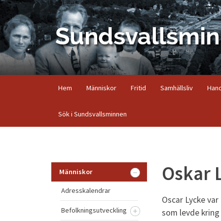
Hem
Människor
Fritid
Samhällsliv
Hand
Sök i Sundsvallsminnen
Oskar 
Människor
Adresskalendrar
Oscar Lycke var
Befolkningsutveckling
som levde kring 