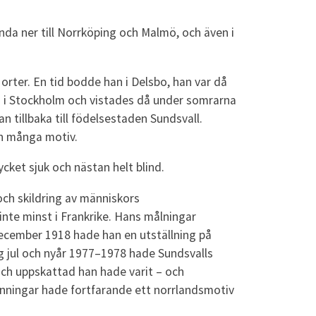
nda ner till Norrköping och Malmö, och även i
 orter. En tid bodde han i Delsbo, han var då
n i Stockholm och vistades då under somrarna
 tillbaka till födelsestaden Sundsvall.
nn många motiv.
cket sjuk och nästan helt blind.
och skildring av människors
 inte minst i Frankrike. Hans målningar
december 1918 hade han en utställning på
g jul och nyår 1977–1978 hade Sundsvalls
och uppskattad han hade varit – och
änningar hade fortfarande ett norrlandsmotiv