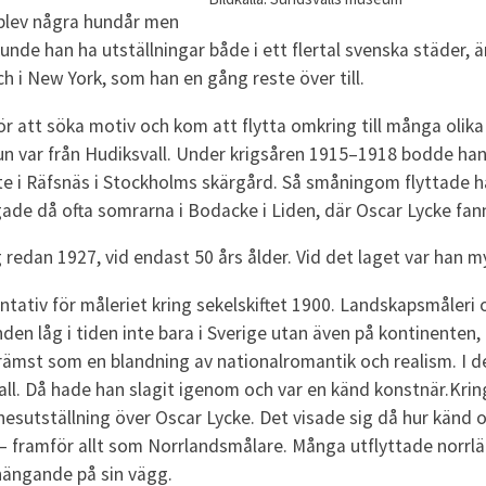
 blev några hundår men
de han ha utställningar både i ett flertal svenska städer, ä
 i New York, som han en gång reste över till.
ör att söka motiv och kom att flytta omkring till många olika
run var från Hudiksvall. Under krigsåren 1915–1918 bodde ha
te i Räfsnäs i Stockholms skärgård. Så småningom flyttade han
ngade då ofta somrarna i Bodacke i Liden, där Oscar Lycke fa
redan 1927, vid endast 50 års ålder. Vid det laget var han my
ntativ för måleriet kring sekelskiftet 1900. Landskapsmåleri 
den låg i tiden inte bara i Sverige utan även på kontinenten,
främst som en blandning av nationalromantik och realism. I 
all. Då hade han slagit igenom och var en känd konstnär.Krin
sutställning över Oscar Lycke. Det visade sig då hur känd 
 – framför allt som Norrlandsmålare. Många utflyttade norrl
hängande på sin vägg.