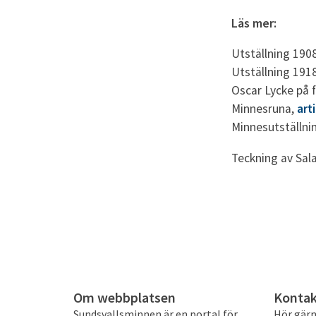
Läs mer:
Utställning 190
Utställning 191
Oscar Lycke på f
Minnesruna,
art
Minnesutställni
Teckning av Sal
Om webbplatsen
Kontak
Sundsvallsminnen är en portal för
Hör gärn