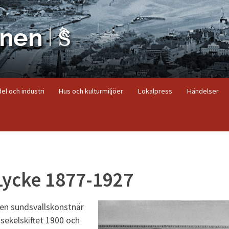
el och industri
Hus och kulturmiljöer
Lokalpress
Händelser
Lycke 1877-1927
 en sundsvallskonstnär
sekelskiftet 1900 och