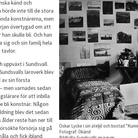
anska känd och
hörde inte till de stora
ända konstnärerna, men
örjan övertygad om att
 han skulle bli. Och han
 sig och sin familj hela
 tavlor.
 uppväxt i Sundsvall.
Sundsvalls läroverk blev
av sin första
 – men varnades sedan
slärare för att inbilla
e bli konstnär. Någon
ildning blev det sedan
s ålder reste han ner till
Oskar Lycke i sin ateljé och bostad ”Kum
örsökte försörja sig på
Fotograf: Okänd
åla och fick ibland
Bildkälla: Sundsvalls museum