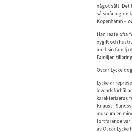
något sålt. Det
så småningom kun
Köpenhamn – och
Han reste ofta f
nygift och hust
med sin familj u
Familjen tillbri
Oscar Lycke dog 
Lycke är represe
levnadsförhållan
karakteriseras 
Knaust i Sundsv
museum en minne
fortfarande var
av Oscar Lycke 