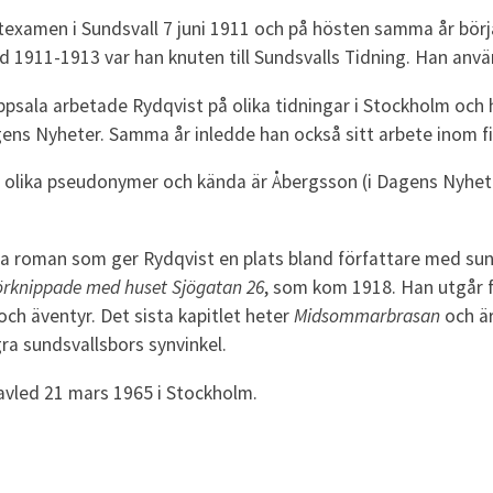
examen i Sundsvall 7 juni 1911 och på hösten samma år börja
 1911-1913 var han knuten till Sundsvalls Tidning. Han anvä
 Uppsala arbetade Rydqvist på olika tidningar i Stockholm oc
ens Nyheter. Samma år inledde han också sitt arbete inom f
 olika pseudonymer och kända är Åbergsson (i Dagens Nyhete
ra roman som ger Rydqvist en plats bland författare med su
örknippade med huset Sjögatan 26
, som kom 1918. Han utgår 
ch äventyr. Det sista kapitlet heter
Midsommarbrasan
och är
ra sundsvallsbors synvinkel.
avled 21 mars 1965 i Stockholm.