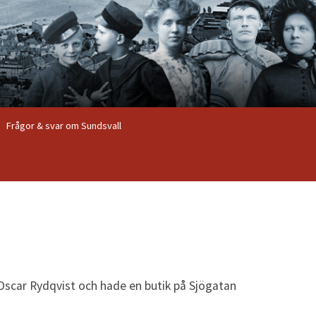
Frågor & svar om Sundsvall
 Oscar Rydqvist och hade en butik på Sjögatan