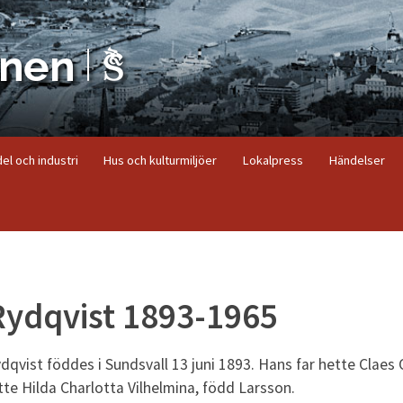
el och industri
Hus och kulturmiljöer
Lokalpress
Händelser
Rydqvist 1893-1965
dqvist föddes i Sundsvall 13 juni 1893. Hans far hette Claes
te Hilda Charlotta Vilhelmina, född Larsson.