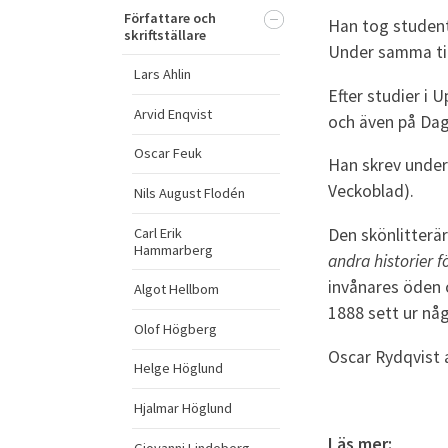
Författare och
Han tog student
skriftställare
Under samma tid
Lars Ahlin
Efter studier i
Arvid Enqvist
och även på Dag
Oscar Feuk
Han skrev under
Veckoblad).
Nils August Flodén
Carl Erik
Den skönlitterä
Hammarberg
andra historier
f
invånares öden o
Algot Hellbom
1888 sett ur någ
Olof Högberg
Oscar Rydqvist 
Helge Höglund
Hjalmar Höglund
Läs mer:
Giovanni Lindeberg