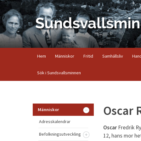
Hem
Människor
Fritid
Samhällsliv
Hand
Sök i Sundsvallsminnen
Oscar 
Människor
Adresskalendrar
Oscar
Fredrik Ry
Befolkningsutveckling
12, hans mor het