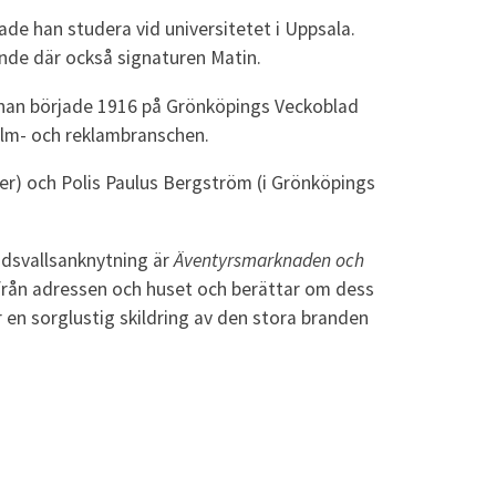
de han studera vid universitetet i Uppsala.
nde där också signaturen Matin.
h han började 1916 på Grönköpings Veckoblad
ilm- och reklambranschen.
r) och Polis Paulus Bergström (i Grönköpings
ndsvallsanknytning är
Äventyrsmarknaden och
från adressen och huset och berättar om dess
 en sorglustig skildring av den stora branden