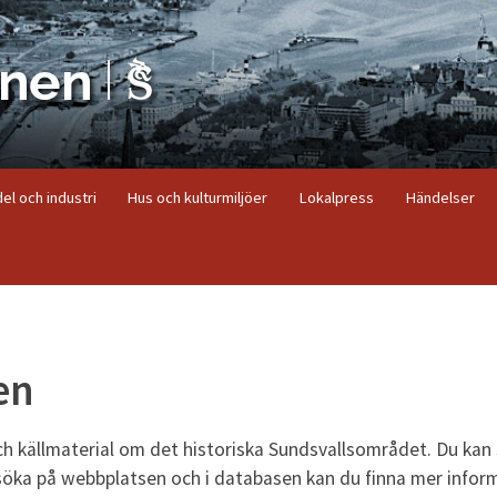
el och industri
Hus och kulturmiljöer
Lokalpress
Händelser
en
ch källmaterial om det historiska Sundsvallsområdet. Du kan
söka på webbplatsen och i databasen kan du finna mer infor