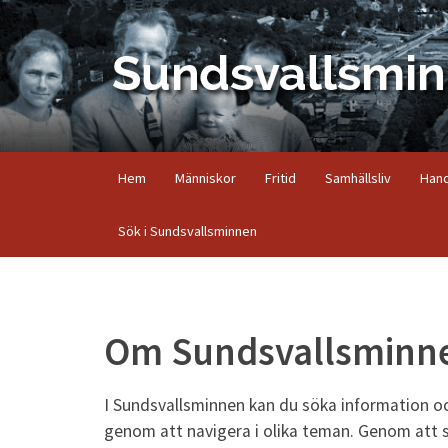
Hem
Människor
Fritid
Samhällsliv
Hand
Sök i Sundsvallsminnen
Om Sundsvallsminn
I Sundsvallsminnen kan du söka information o
genom att navigera i olika teman. Genom att 