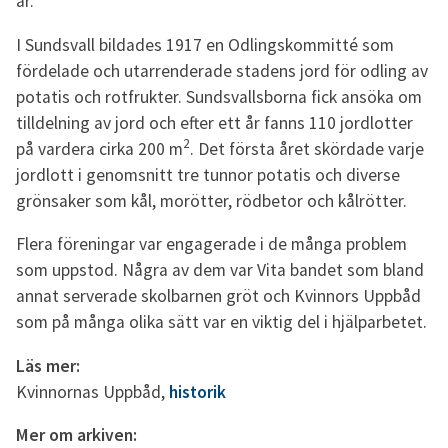
år.
I Sundsvall bildades 1917 en Odlingskommitté som
fördelade och utarrenderade stadens jord för odling av
potatis och rotfrukter. Sundsvallsborna fick ansöka om
tilldelning av jord och efter ett år fanns 110 jordlotter
2
på vardera cirka 200 m
. Det första året skördade varje
jordlott i genomsnitt tre tunnor potatis och diverse
grönsaker som kål, morötter, rödbetor och kålrötter.
Flera föreningar var engagerade i de många problem
som uppstod. Några av dem var Vita bandet som bland
annat serverade skolbarnen gröt och Kvinnors Uppbåd
som på många olika sätt var en viktig del i hjälparbetet.
Läs mer:
Kvinnornas Uppbåd,
historik
Mer om arkiven: