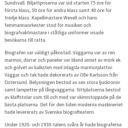
Sundsvall. Biljettpriserna var vid starten 75 öre för
första klass, 50 öre för andra klass samt 40 öre för
tredje klass. Kapellmästare Wexell och hans
femmannaorkester stod för musiken och
biografvaktmästare i ståtliga uniformer visade
besökarna till rätta.
Biografen var väldigt påkostad. Väggarna var av ren
marmor, dörrar och paneler var bland annat av mörk ek
och golvet av kalksten med inlagda marmorplattor.
Väggar och tak hade dekorerats av Olle Karlsson från
Östersund. Belysningen bestod av sex stora ljuskronor
samt lampetter på långväggarna. Sittplatserna bestod
av klaffstolar som till och med var skinnstoppade på de
bästa platserna. Det för den tiden moderna maskineriet
hade levererats av Svenska biografteatern.
Under 1920- och 1930-talens svåra år hade biograferna