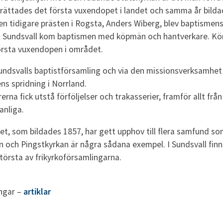
rrättades det första vuxendopet i landet och samma år bildad
en tidigare prästen i Rogsta, Anders Wiberg, blev baptismens
ll Sundsvall kom baptismen med köpmän och hantverkare. Kö
örsta vuxendopen i området.
undsvalls baptistförsamling och via den missionsverksamhet s
ens spridning i Norrland.
rerna fick utstå förföljelser och trakasserier, framför allt f
anliga.
t, som bildades 1857, har gett upphov till flera samfund so
 och Pingstkyrkan är några sådana exempel. I Sundsvall fin
törsta av frikyrkoförsamlingarna.
ngar –
artiklar