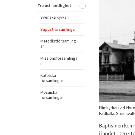
Tro och andlighet
Svenska kyrkan
Baptistförsamlingar
Metodistförsamling
ar
Missionsförsamlinga
r
Katolska
församlingar
Mosaiska
församlingar
Elimkyrkan vid Nyt
Bildkälla: Sundsval
Baptismen kom ti
i landet. Den s