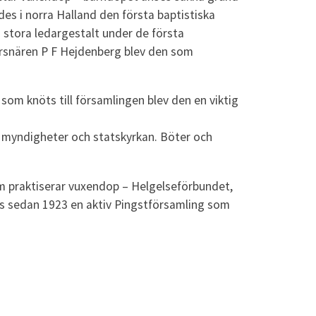
es i norra Halland den första baptistiska
 stora ledargestalt under de första
rsnären P F Hejdenberg blev den som
om knöts till församlingen blev den en viktig
rån myndigheter och statskyrkan. Böter och
m praktiserar vuxendop – Helgelseförbundet,
ns sedan 1923 en aktiv Pingstförsamling som