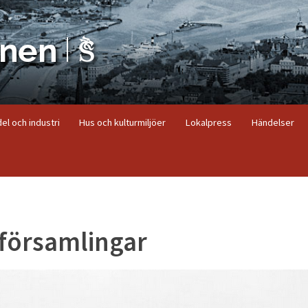
el och industri
Hus och kulturmiljöer
Lokalpress
Händelser
tförsamlingar