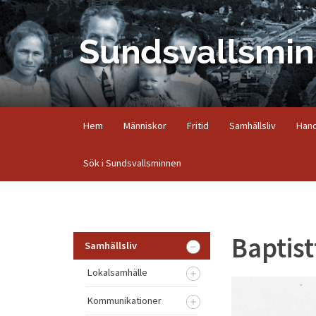
Hem
Människor
Fritid
Samhällsliv
Hand
Sök i Sundsvallsminnen
Baptis
Samhällsliv
Lokalsamhälle
Kommunikationer