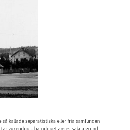
 så kallade separatistiska eller fria samfunden
rättar vuxendop – barndopet anses sakna grund