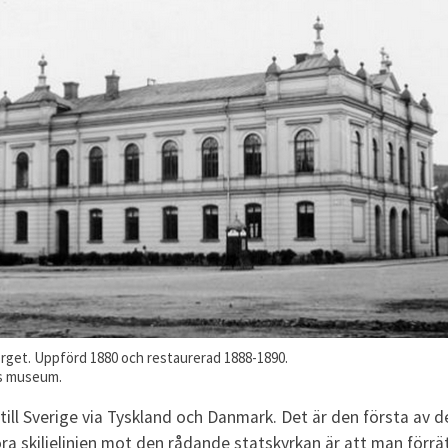
orget. Uppförd 1880 och restaurerad 1888-1890.
ls museum.
ll Sverige via Tyskland och Danmark. Det är den första av de
tora skiljelinjen mot den rådande statskyrkan är att man för