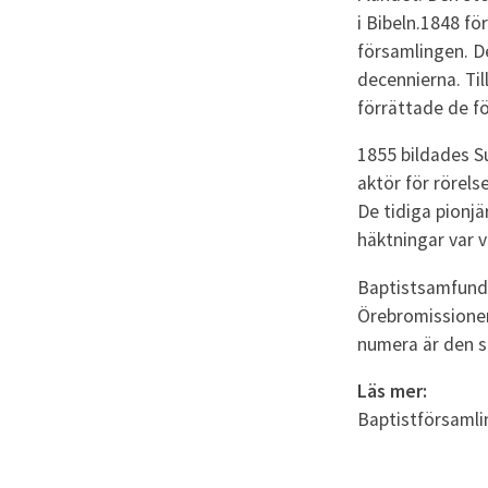
i Bibeln.1848 fö
församlingen. D
decennierna. Ti
förrättade de f
1855 bildades S
aktör för rörels
De tidiga pionjä
häktningar var v
Baptistsamfunde
Örebromissionen
numera är den s
Läs mer:
Baptistförsamli