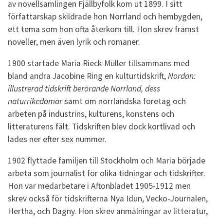
av novellsamlingen Fjällbyfolk kom ut 1899. I sitt
författarskap skildrade hon Norrland och hembygden,
ett tema som hon ofta återkom till. Hon skrev främst
noveller, men även lyrik och romaner.
1900 startade Maria Rieck-Müller tillsammans med
bland andra Jacobine Ring en kulturtidskrift,
Nordan:
illustrerad tidskrift berörande Norrland, dess
naturrikedomar
samt om norrländska företag och
arbeten på industrins, kulturens, konstens och
litteraturens fält. Tidskriften blev dock kortlivad och
lades ner efter sex nummer.
1902 flyttade familjen till Stockholm och Maria började
arbeta som journalist för olika tidningar och tidskrifter.
Hon var medarbetare i Aftonbladet 1905-1912 men
skrev också för tidskrifterna Nya Idun, Vecko-Journalen,
Hertha, och Dagny. Hon skrev anmälningar av litteratur,