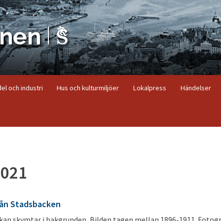
el och industri
Hus och kulturmiljöer
Lokalpress
Händelser
2021
från Stadsbacken
an skymtar i bakgrunden, Bilden tagen mellan 1896-1911. Fotogr