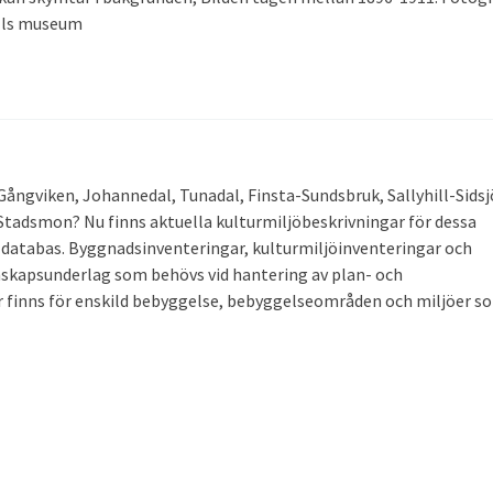
alls museum
 Gångviken, Johannedal, Tunadal, Finsta-Sundsbruk, Sallyhill-Sidsj
r Stadsmon? Nu finns aktuella kulturmiljöbeskrivningar för dessa
 databas. Byggnadsinventeringar, kulturmiljöinventeringar och
nskapsunderlag som behövs vid hantering av plan- och
r finns för enskild bebyggelse, bebyggelseområden och miljöer s