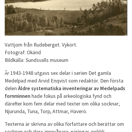
Vattjom från Rudeberget. Vykort.
Fotograf: Okänd
Bildkälla: Sundsvalls museum
År 1943-1948 utgavs sex delar i serien Det gamla
Medelpad med Arvid Enqvist som redaktör. Den första
delen
Äldre systematiska inventeringar av Medelpads
fornminnen
hade fokus på arkeologiska fynd och
därefter kom fem delar med texter om olika socknar;
Njurunda, Tuna, Torp, Attmar, Haverö.
Texterna är skrivna av olika författare och berättar om
socknen och dess innevånare, näringar, politik,