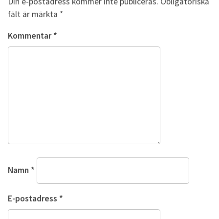
Din e-postadress kommer inte publiceras.
Obligatoriska
fält är märkta
*
Kommentar
*
Namn
*
E-postadress
*