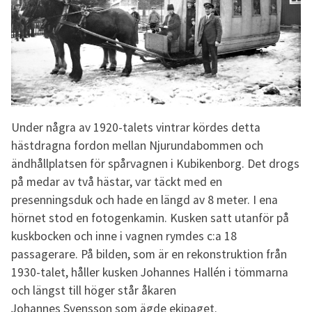
Under några av 1920-talets vintrar kördes detta
hästdragna fordon mellan Njurundabommen och
ändhållplatsen för spårvagnen i Kubikenborg. Det drogs
på medar av två hästar, var täckt med en
presenningsduk och hade en längd av 8 meter. I ena
hörnet stod en fotogenkamin. Kusken satt utanför på
kuskbocken och inne i vagnen rymdes c:a 18
passagerare. På bilden, som är en rekonstruktion från
1930-talet, håller kusken Johannes Hallén i tömmarna
och längst till höger står åkaren
Johannes Svensson som ägde ekipaget.