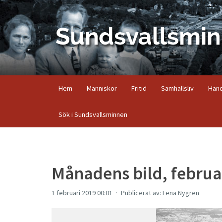
Hem
Människor
Fritid
Samhällsliv
Hand
Sök i Sundsvallsminnen
Månadens bild, februa
1 februari 2019 00:01
Publicerat av: Lena Nygren