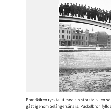
Brandkåren ryckte ut med sin största bil en 
gått igenom Selångersåns is. Puckelbron fylld