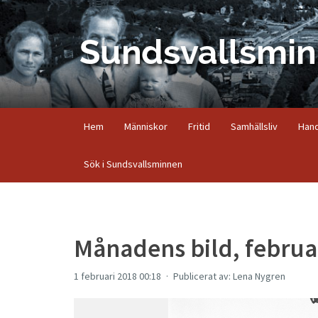
Hem
Människor
Fritid
Samhällsliv
Hand
Sök i Sundsvallsminnen
Månadens bild, februa
1 februari 2018 00:18
Publicerat av: Lena Nygren