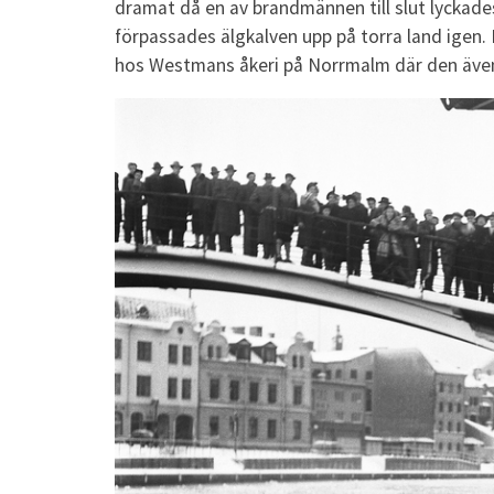
dramat då en av brandmännen till slut lyckade
förpassades älgkalven upp på torra land igen. D
hos Westmans åkeri på Norrmalm där den även t