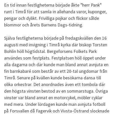
En tid innan festligheterna började åkte ”herr Pank”
runt i Timrå för att samla in allehanda varor, kuponger,
pengar och dylikt. Frivilliga pojkar och flickor sålde
blommor och årets Barnens Dags-tidning.
Själva festligheterna började på fredagskvällen den 16
augusti med invigning i Timrå kyrka där biskop Torsten
Bohlin höll högtidstal. Bergeforsens Folkets Park
användes som festplats. Festplatsen höll öppet under
alla dagarna och där kunde man bland annat avnjuta en
fin barnkabaré som består av ett 20-tal ungdomar från
Timrå. Senare på kvällen kunde besökarna dansa till
olika orkestrar. Det anordnades även ett tombola där
den högsta vinsten bestod av en sommarstuga. Övriga
vinster var bland annat en motorcykel, möbler cyklar
med mera. Under lördagen kunde man avnjuta fotboll
på Forsvallen då Fagervik och Vivsta-Östrand slocknade