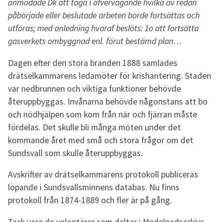
anmodade Dk att taga i öfvervägande hvilka av redan
påbörjade eller beslutade arbeten borde fortsättas och
utföras; med anledning hvaraf beslöts: 1o att fortsätta
gasverkets ombyggnad enl. förut bestämd plan…
Dagen efter den stora branden 1888 samlades
drätselkammarens ledamöter för krishantering. Staden
var nedbrunnen och viktiga funktioner behövde
återuppbyggas. Invånarna behövde någonstans att bo
och nödhjälpen som kom från när och fjärran måste
fördelas. Det skulle bli många möten under det
kommande året med små och stora frågor om det
Sundsvall som skulle återuppbyggas.
Avskrifter av drätselkammarens protokoll publiceras
löpande i Sundsvallsminnens databas. Nu finns
protokoll från 1874-1889 och fler är på gång.
Tack vare de volontärer som deltar i Medelpadsarkivs