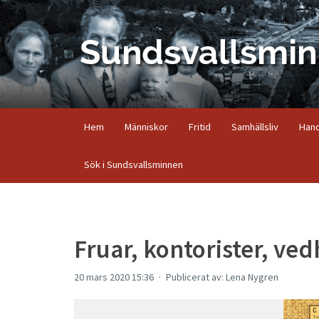
Hem
Människor
Fritid
Samhällsliv
Hand
Sök i Sundsvallsminnen
Fruar, kontorister, ve
20 mars 2020 15:36
Publicerat av: Lena Nygren