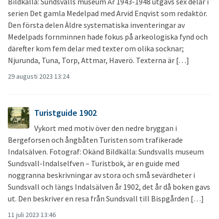
Bildkälla: Sundsvalls museum År 1943-1948 utgavs sex delar i
serien Det gamla Medelpad med Arvid Enqvist som redaktör.
Den första delen Äldre systematiska inventeringar av
Medelpads fornminnen hade fokus på arkeologiska fynd och
därefter kom fem delar med texter om olika socknar;
Njurunda, Tuna, Torp, Attmar, Haverö. Texterna är […]
29 augusti 2023 13:24
Turistguide 1902
Vykort med motiv över den nedre bryggan i
Bergeforsen och ångbåten Turisten som trafikerade
Indalsälven. Fotograf: Okänd Bildkälla: Sundsvalls museum
Sundsvall-Indalselfven – Turistbok, är en guide med
noggranna beskrivningar av stora och små sevärdheter i
Sundsvall och längs Indalsälven år 1902, det år då boken gavs
ut. Den beskriver en resa från Sundsvall till Bispgården […]
11 juli 2023 13:46