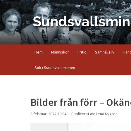
Hem
Människor
Fritid
Samhällsliv
Hand
Sök i Sundsvallsminnen
Bilder från förr – Okä
8 februari 2022 19:04
Publicerat av: Lena Nygren