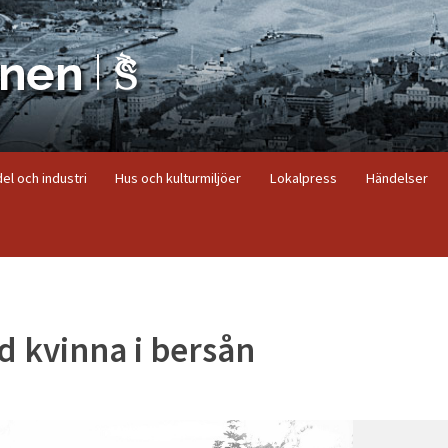
el och industri
Hus och kulturmiljöer
Lokalpress
Händelser
nd kvinna i bersån