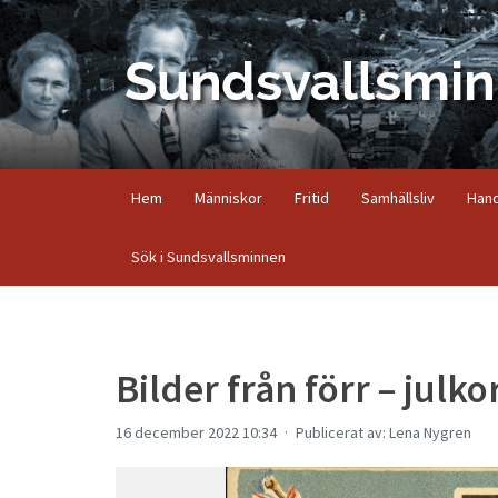
Hem
Människor
Fritid
Samhällsliv
Hand
Sök i Sundsvallsminnen
Bilder från förr – julko
16 december 2022 10:34
Publicerat av: Lena Nygren