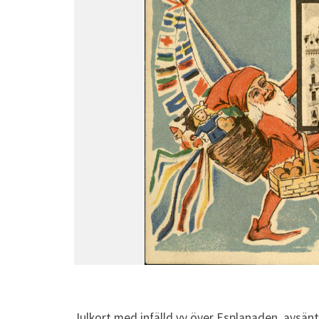
Julkort med infälld vy över Esplanaden, avsänt