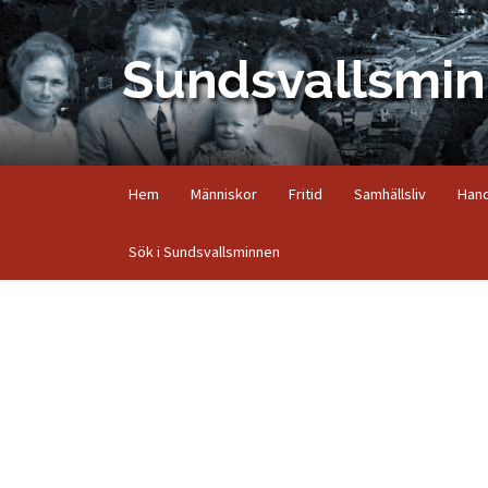
Hem
Människor
Fritid
Samhällsliv
Hand
Sök i Sundsvallsminnen